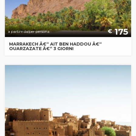
175
€
a partire da/per persona
MARRAKECH Â€“ AIT BEN HADDOU Â€“
OUARZAZATE Â€“ 3 GIORNI