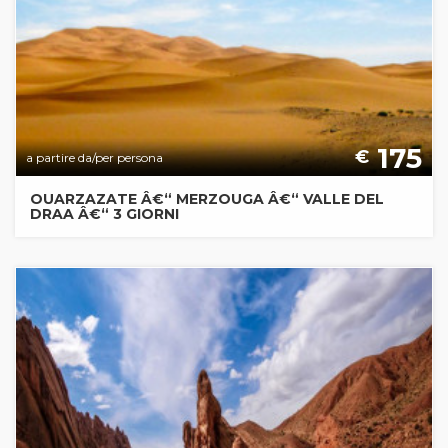
175
€
a partire da/per persona
OUARZAZATE Â€“ MERZOUGA Â€“ VALLE DEL
DRAA Â€“ 3 GIORNI