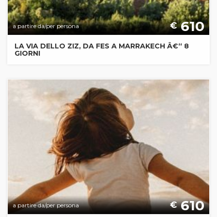
610
€
a partire da/per persona
LA VIA DELLO ZIZ, DA FES A MARRAKECH Â€“ 8
GIORNI
610
€
a partire da/per persona