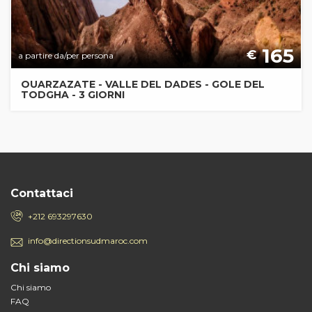
165
€
a partire da/per persona
OUARZAZATE - VALLE DEL DADES - GOLE DEL
TODGHA - 3 GIORNI
Contattaci
+212 693297630
info@directionsudmaroc.com
Chi siamo
Chi siamo
FAQ