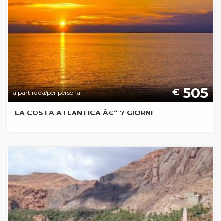
505
€
a partire da/per persona
LA COSTA ATLANTICA Â€“ 7 GIORNI