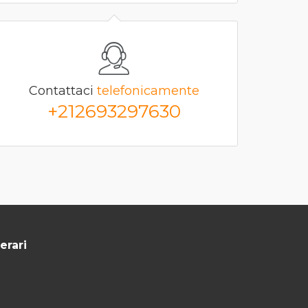
Contattaci
telefonicamente
+212693297630
erari