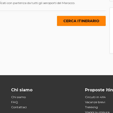
ficati con partenza da tutti gli aeroporti del Marocco.
 e pitture
ri
co
o
ttamento
 famiglie locali
ettura e
menti
ioni in
dario
i a cavallo
ain bike
e buggy
picata
Chi siamo
Proposte itin
d'acqua
Chi siamo
Circuiti in 4X4
onomia e
FAQ
Vacanze brevi
 locali
Contattaci
Trekking
Viaggi su misura