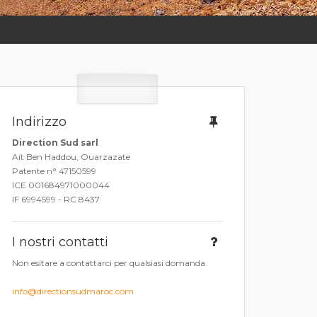
Indirizzo
Direction Sud sarl
Ait Ben Haddou, Ouarzazate
Patente n° 47150599
ICE 001684971000044
IF 6994599 - RC 8437
I nostri contatti
Non esitare a contattarci per qualsiasi domanda.
info@directionsudmaroc.com