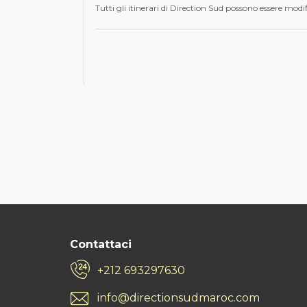
Gole
Tutti gli itinerari di Direction Sud possono essere modi
Grotte
rupest
Bivac
Rifugi
Perno
presso
Archit
monu
Escurs
drome
Circuit
Mount
Quad 
Arram
Yoga
Contattaci
Sport 
+212 693297630
Gastr
tipicità
info@directionsudmaroc.com