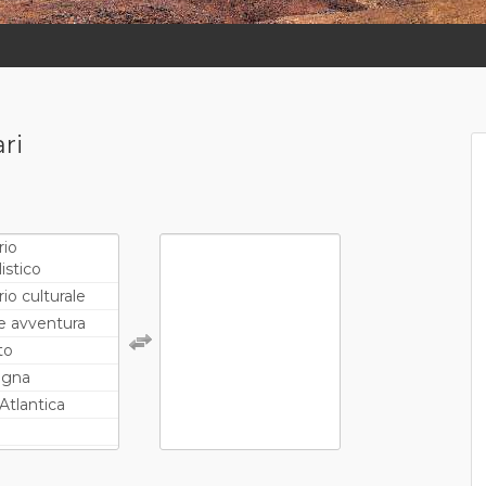
ari
rio
istico
rio culturale
e avventura
to
agna
Atlantica
e cascate