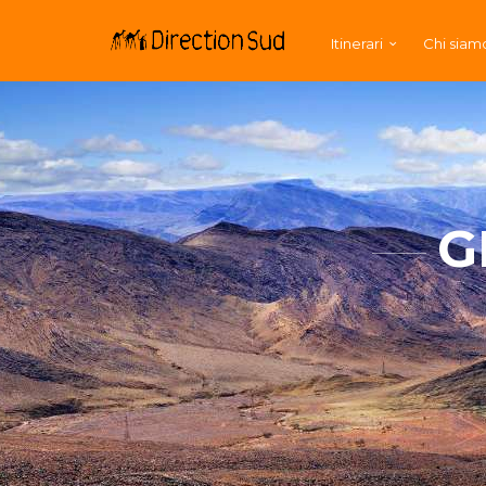
Itinerari
Chi siam
G