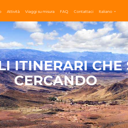
o
Attività
Viaggi su misura
FAQ
Contattaci
Italiano
LI ITINERARI CHE 
CERCANDO