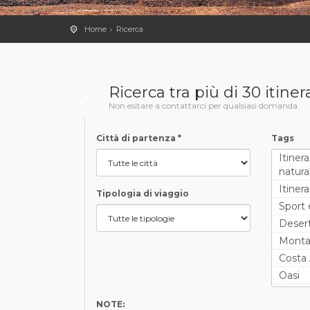
Home
Ricerca
Ricerca tra più di 30 itiner
Non esitare a contattarci per qualsiasi domanda.
Città di partenza *
Tags
Itinera
natural
Itinera
Tipologia di viaggio
Sport 
Deser
Mont
Costa 
Oasi
Laghi 
NOTE: